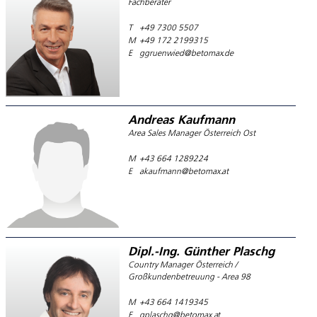
Fachberater
T
+49 7300 5507
M
+49 172 2199315
E
ggruenwied@betomax.de
Andreas Kaufmann
Area Sales Manager Österreich Ost
M
+43 664 1289224
E
akaufmann@betomax.at
Dipl.-Ing. Günther Plaschg
Country Manager Österreich /
Großkundenbetreuung - Area 98
M
+43 664 1419345
E
gplaschg@betomax.at