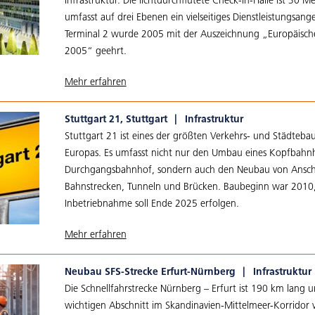
Infrastruktur. Die lichtdurchflutete Check-In-Halle ist 30 
umfasst auf drei Ebenen ein vielseitiges Dienstleistungsang
Terminal 2 wurde 2005 mit der Auszeichnung „Europäische
2005“ geehrt.
Mehr erfahren
Stuttgart 21, Stuttgart
|
Infrastruktur
Stuttgart 21 ist eines der größten Verkehrs- und Städteba
Europas. Es umfasst nicht nur den Umbau eines Kopfbahnh
Durchgangsbahnhof, sondern auch den Neubau von Ansch
Bahnstrecken, Tunneln und Brücken. Baubeginn war 2010,
Inbetriebnahme soll Ende 2025 erfolgen.
Mehr erfahren
Neubau SFS-Strecke Erfurt-Nürnberg
|
Infrastruktur
Die Schnellfahrstrecke Nürnberg – Erfurt ist 190 km lang un
wichtigen Abschnitt im Skandinavien-Mittelmeer-Korridor 