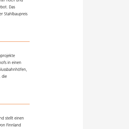
Meter hoch und
ebot. Das
r Stahlbaupreis
uprojekte
ofs in einen
lussbahnhöfen,
 die
d stellt einen
von Finnland