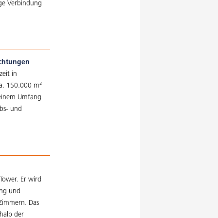
tige Verbindung
ichtungen
eit in
ca. 150.000 m²
t einem Umfang
bs- und
Tower. Er wird
ung und
 Zimmern. Das
halb der