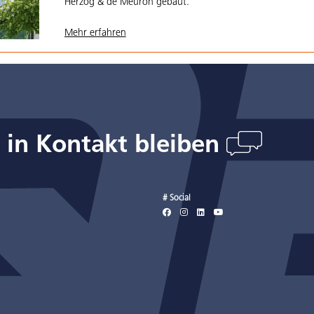
Herzog & de Meuron gebaut.
Mehr erfahren
s in Kontakt bleiben
# Social