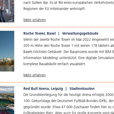
nach Sizilien dar. Es ist Teil eines europäischen Verkehrsnetz
Regionen der EU miteinander verknüpft.
Mehr erfahren
Roche Tower, Basel
|
Verwaltungsgebäude
Wenn der zweite Roche Tower im Mai 2022 eingeweiht wird
205 m Höhe den Roche Tower 1 mit seinen 178 Metern ab
Basels höchstes Gebäude. Der Bauprozess wurde mit BIM (
Information Modeling) unterstützt. Eine digitale Simulation,
komplexe Bauabläufe einfach visualisiert.
Mehr erfahren
Red Bull Arena, Leipzig
|
Stadienbauten
Die Grundsteinlegung für die heutige Arena erfolgte 2000 
100. Geburtstags des Deutschen Fußball-Bundes (DFB), der e
gegründet wurde. Etwa 47.000 Zuschauer finden hier zu 
Fußballspielen Platz. Aber auch für große Konzerte wird d