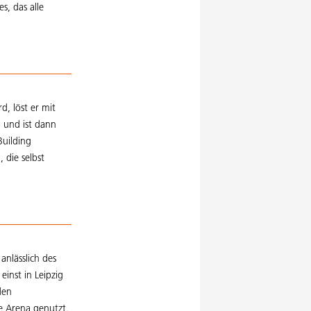
es, das alle
, löst er mit
 und ist dann
Building
 die selbst
anlässlich des
inst in Leipzig
den
ie Arena genutzt.