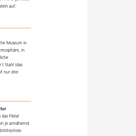
tein auf.
sche Museum in
Atmosphäre, in
liche
 t Stahl (das
f nur drei
ktur
as Filstal
von je annähernd
dritthöchste